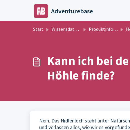
Zum hauptsächlichen Inhalt gehen
Adventurebase
Start
Wissensdatenbank
Produktinformationen
H
Kann ich bei d
Höhle finde?
Nein. Das Nidlenloch steht unter Natursc
und verlassen alles, wie wir es vorgefund