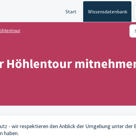
Start
Wissensdatenbank
öhlentour
er Höhlentour mitnehmen,
hutz - wir respektieren den Anblick der Umgebung unter der 
en haben.