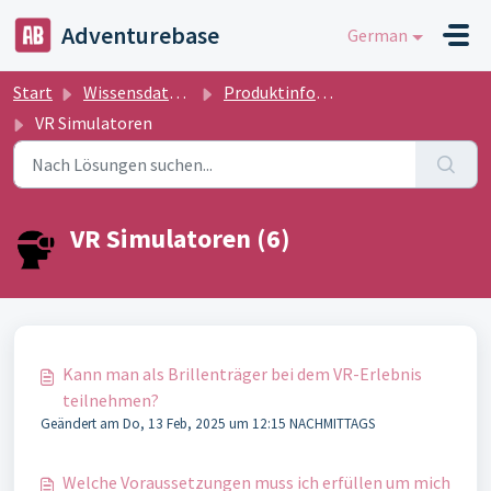
Zum hauptsächlichen Inhalt gehen
Adventurebase
German
Start
Wissensdatenbank
Produktinformationen
VR Simulatoren
VR Simulatoren (6)
Kann man als Brillenträger bei dem VR-Erlebnis
teilnehmen?
Geändert am Do, 13 Feb, 2025 um 12:15 NACHMITTAGS
Welche Voraussetzungen muss ich erfüllen um mich